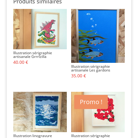
Produits similaires
Illustration sérigraphie
artisanale Grrrlzilla
40.00
€
Illustration sérigraphie
artisanale Les gardons
35.00
€
Promo !
Illustration linogravure
Illustration sérigraphie