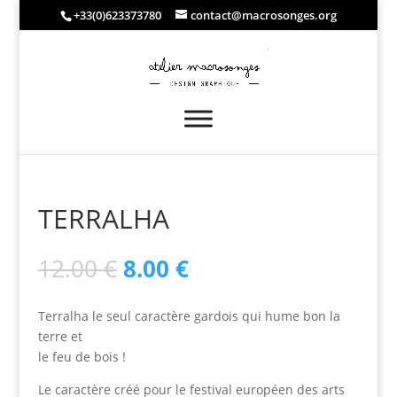
+33(0)623373780
contact@macrosonges.org
TERRALHA
Le
Le
12.00
€
8.00
€
prix
prix
initial
actuel
Terralha le seul caractère gardois qui hume bon la
était :
est :
terre et
12.00 €.
8.00 €.
le feu de bois !
Le caractère créé pour le festival européen des arts