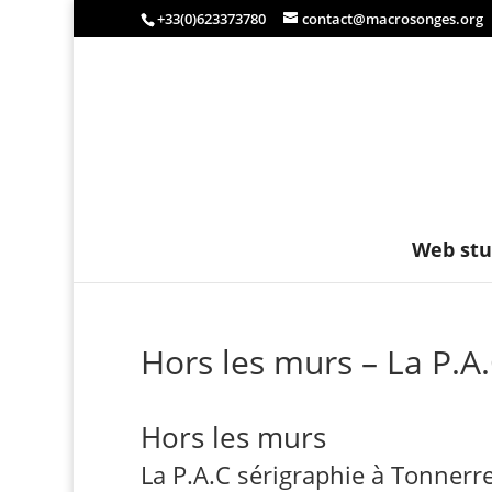
+33(0)623373780
contact@macrosonges.org
Web stu
Hors les murs – La P.A
Hors les murs
La P.A.C sérigraphie à Tonnerre