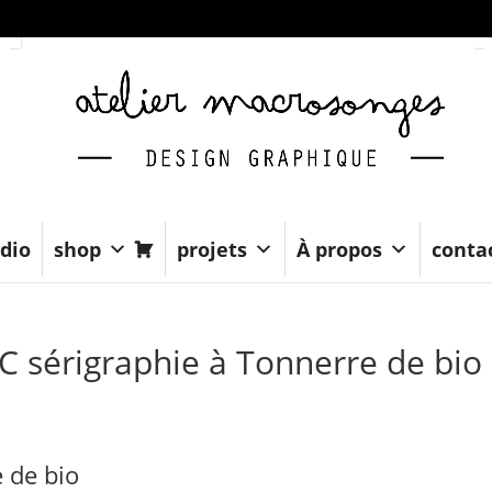
dio
shop
projets
À propos
conta
.C sérigraphie à Tonnerre de bio
 de bio