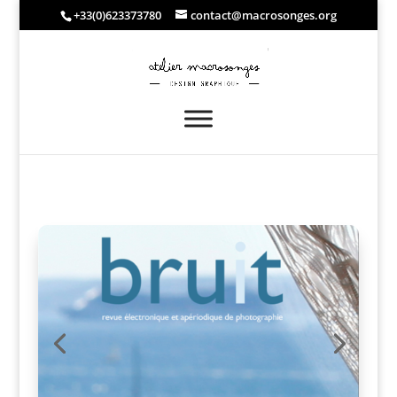
+33(0)623373780
contact@macrosonges.org