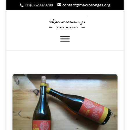
+33(0)623373780
contact@macrosonges.org