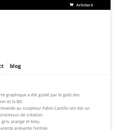
Articles 0
ct
blog
arte graphique a été guidé par le goût des
ion et la BD.
mmande au sculpteur Pablo Castillo ont été un
 processus de création.
gris, orange et bleu.
arente présente l’entrée.