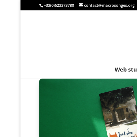
+33(0)623373780
contact@macrosonges.org
Web stu