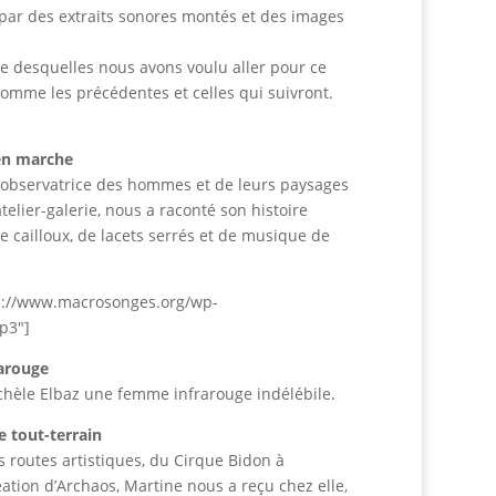
t par des extraits sonores montés et des images
re desquelles nous avons voulu aller pour ce
comme les précédentes et celles qui suivront.
en marche
he, observatrice des hommes et de leurs paysages
elier-galerie, nous a raconté son histoire
e cailloux, de lacets serrés et de musique de
ps://www.macrosonges.org/wp-
p3″]
arouge
hèle Elbaz une femme infrarouge indélébile.
 tout-terrain
 routes artistiques, du Cirque Bidon à
ation d’Archaos, Martine nous a reçu chez elle,