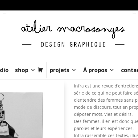
dio
shop
projets
À propos
conta
Infra est une revue d’entretie
série de ce qui ne peut faire sé
d’entendre des femmes sans pr
mode de discours, tout en pro
déposer mots, vies et désirs.
Des femmes, il en est donc ques
paroles et leurs expériences.
Infra rassemble ces textes, il