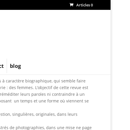
Articles 0
ct
blog
ns à caractère biographique, qui semble faire
rie : des femmes. L’objectif de cette revue est
éméditer leurs paroles ni contraindre à un
posant un temps et une forme où viennent se
tion, singulières, originales, dans leurs
lustrés de photographies, dans une mise ne page