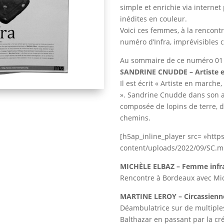
simple et enrichie via interne
inédites en couleur.
Voici ces femmes, à la rencont
numéro d’Infra, imprévisibles 
Au sommaire de ce numéro 01
SANDRINE CNUDDE – Artiste 
Il est écrit « Artiste en marc
». Sandrine Cnudde dans son at
composée de lopins de terre, d
chemins.
[h5ap_inline_player src= »htt
content/uploads/2022/09/SC.m
MICHÈLE ELBAZ – Femme infr
Rencontre à Bordeaux avec Mic
MARTINE LEROY – Circassienne
Déambulatrice sur de multiples
Balthazar en passant par la cré