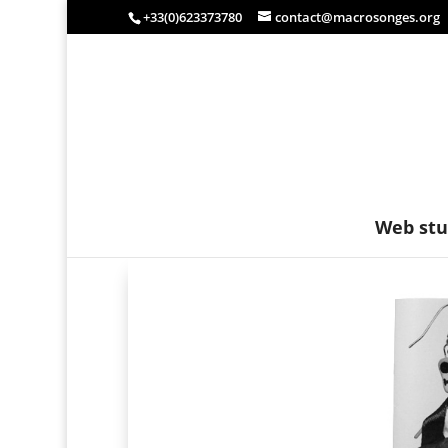
+33(0)623373780
contact@macrosonges.org
Web stu