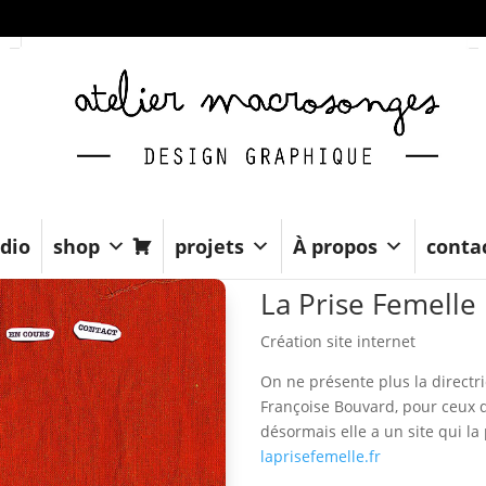
dio
shop
projets
À propos
conta
La Prise Femelle
Création site internet
On ne présente plus la directri
Françoise Bouvard, pour ceux qu
désormais elle a un site qui la
laprisefemelle.fr