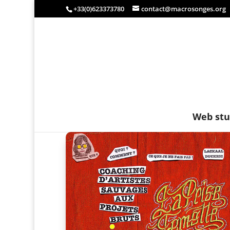
+33(0)623373780
contact@macrosonges.org
Web stu