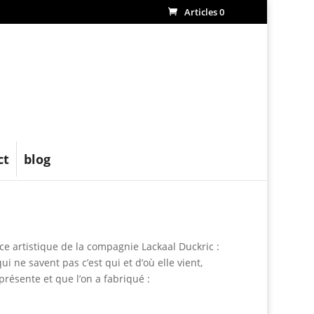
Articles 0
ct
blog
ce artistique de la compagnie Lackaal Duckric :
i ne savent pas c’est qui et d’où elle vient,
 présente et que l’on a fabriqué :