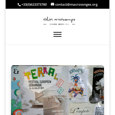
+33(0)623373780
contact@macrosonges.org