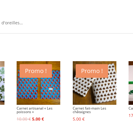
 d'oreilles…
Promo !
Promo !
Carnet artisanal « Les
Carnet fait-main Les
Ca
poissons »
châtaignes
1
Le
Le
10.00
€
5.00
€
5.00
€
prix
prix
initial
actuel