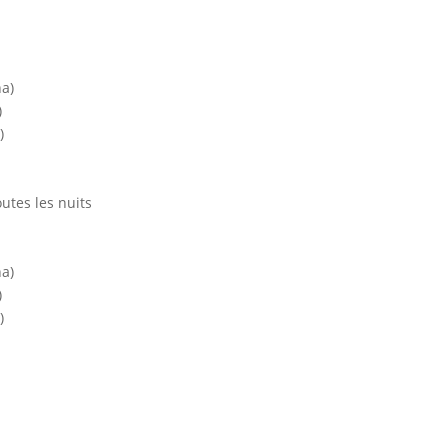
ha)
)
)
utes les nuits
ha)
)
)