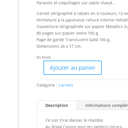
30.00 €.
28.00 €.
Parasols et coquillages sur sable chaud…
Carnet sérigraphié à rabats en 4 couleurs, 12 
Fermeture à la japonaise, reliure interne métall
Couverture sérigraphiée sur papier Metallics S
80 pages sur papier ivoire 100 g.
Page de garde Translucent Gold 100 g.
Dimensions 26 x 17 cm.
En stock
Ajouter au panier
quantité
de
Carnet
Catégorie :
Carnets
artisanal
La
Plage
Description
Informations complé
Ce soir j'irai danser le mambo
Au Royal Casino sous les lambris rococo