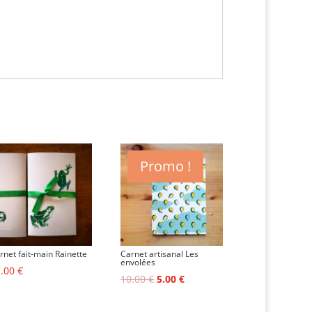
Promo !
rnet fait-main Rainette
Carnet artisanal Les
envolées
7.00
€
Le
Le
10.00
€
5.00
€
prix
prix
initial
actuel