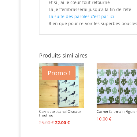
Et si j'ai le cœur tout retourné
Là je t'embrasserai jusqu'à la fin de l'été
La suite des paroles c'est par ici
Rien que pour re-voir les superbes boucles
Produits similaires
Promo !
Carnet artisanal Oiseaux
Carnet fait-main Figuier
froufrou
10.00
€
Le
Le
25.00
€
22.00
€
prix
prix
initial
actuel