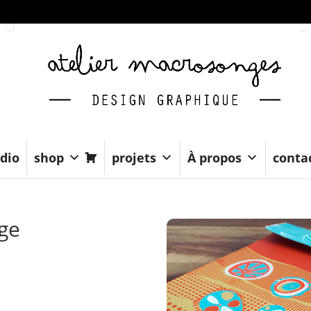
dio
shop
projets
À propos
conta
age