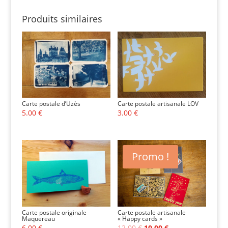
Produits similaires
Carte postale d’Uzès
Carte postale artisanale LOV
5.00
€
3.00
€
Promo !
Carte postale originale
Carte postale artisanale
Maquereau
« Happy cards »
Le
Le
6.00
€
12.00
€
10.00
€