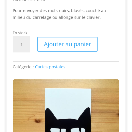
Pour envoyer des mots noirs, blasés, couché au
milieu du carrelage ou allongé sur le clavier.
En stock
quantité
Ajouter au panier
de
Carte
postale
El
Catégorie :
Cartes postales
Gato
Negro