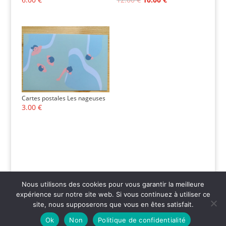
prix
prix
initial
actuel
était :
est :
12.00 €.
10.00 €.
Cartes postales Les nageuses
3.00
€
Nous utilisons des cookies pour vous garantir la meilleure
expérience sur notre site web. Si vous continuez à utiliser ce
site, nous supposerons que vous en êtes satisfait.
Atelier macrosonges - 5 rue de la république - 30700- Saint-
Ok
Non
Politique de confidentialité
Quentin-La-Poterie - +33(0)623373680