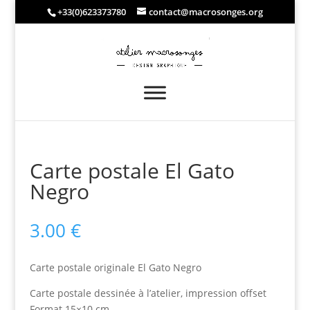
+33(0)623373780
contact@macrosonges.org
Carte postale El Gato
Negro
3.00
€
Carte postale originale El Gato Negro
Carte postale dessinée à l’atelier, impression offset
Format 15×10 cm