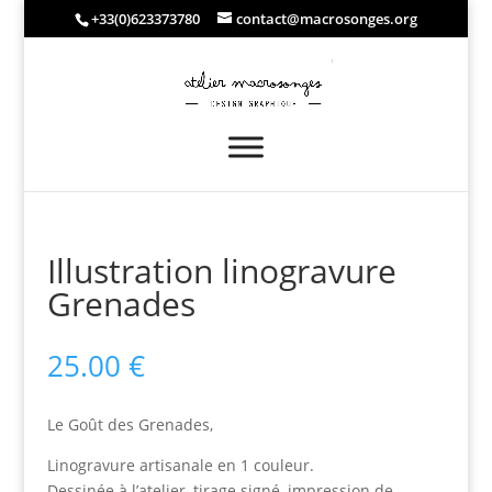
+33(0)623373780
contact@macrosonges.org
Illustration linogravure
Grenades
25.00
€
Le Goût des Grenades,
Linogravure artisanale en 1 couleur.
Dessinée à l’atelier, tirage signé, impression de