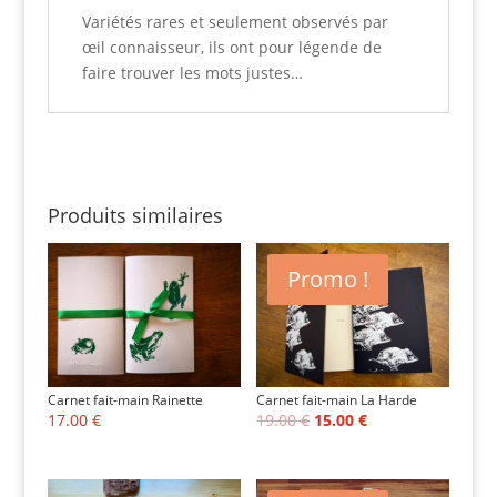
Variétés rares et seulement observés par
œil connaisseur, ils ont pour légende de
faire trouver les mots justes…
Produits similaires
Promo !
Carnet fait-main Rainette
Carnet fait-main La Harde
Le
Le
17.00
€
19.00
€
15.00
€
prix
prix
initial
actuel
était :
est :