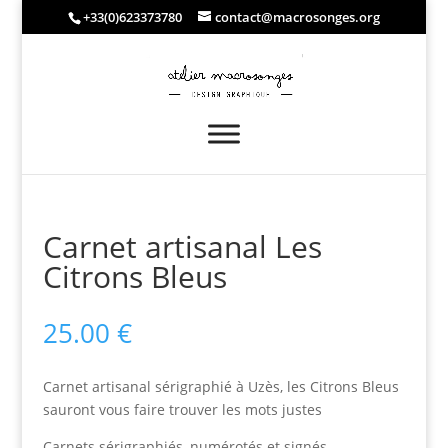
+33(0)623373780
contact@macrosonges.org
Carnet artisanal Les
Citrons Bleus
25.00
€
Carnet artisanal sérigraphié à Uzès, les Citrons Bleus
sauront vous faire trouver les mots justes
Carnets sérigraphiés, numérotés et signés.